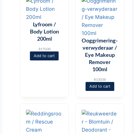
Lyfroom /
Body Lotion
200ml
Ooggrimering-
verwyderaar /
R
170,00
Eye Makeup
Add to cart
Remover
100ml
R
130,00
Add to cart