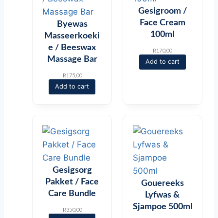
Gesigroom /
Face Cream
Byewas
100ml
Masseerkoeki
e / Beeswax
R
170,00
Massage Bar
Add to cart
R
175,00
Add to cart
Gesigsorg
Pakket / Face
Gouereeks
Care Bundle
Lyfwas &
Sjampoe 500ml
R
350,00