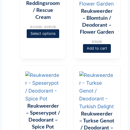
Reddingsroom
/ Rescue
Reukweerder
Cream
– Blomtuin /
Deodorant –
P
R
110,00
–
R
185,00
r
Flower Garden
Select options
i
c
R
50,00
e
Add to cart
r
a
n
g
e
:
R
1
1
0
,
Reukweerder
0
0
– Speserypot /
Reukweerder
t
Deodorant –
– Turkse Genot
h
r
Spice Pot
/ Deodorant –