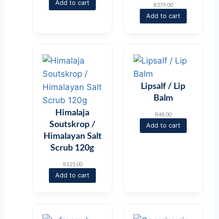
Add to cart
R
279,00
Add to cart
Lipsalf / Lip
Balm
Himalaja
R
48,00
Soutskrop /
Add to cart
Himalayan Salt
Scrub 120g
R
125,00
Add to cart