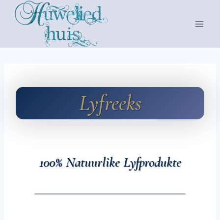
Skip
to
content
Lyfreeks
100% Natuurlike Lyfprodukte