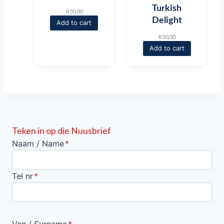
o
Turkish
u
R
50,00
g
Delight
Add to cart
h
R
R
50,00
1
Add to cart
8
5
,
0
0
Teken in op die Nuusbrief
Naam / Name
*
Tel nr
*