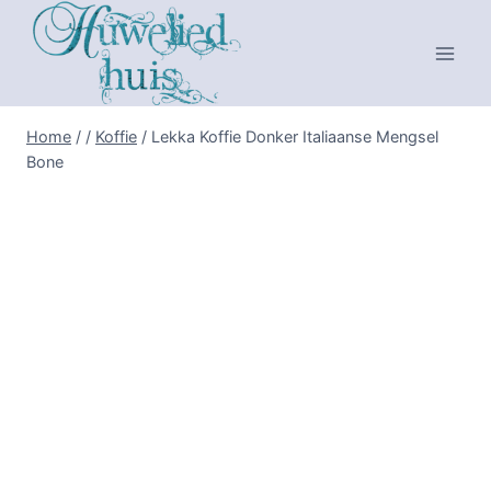
Skip
to
content
Home
/
/
Koffie
/
Lekka Koffie Donker Italiaanse Mengsel
Bone