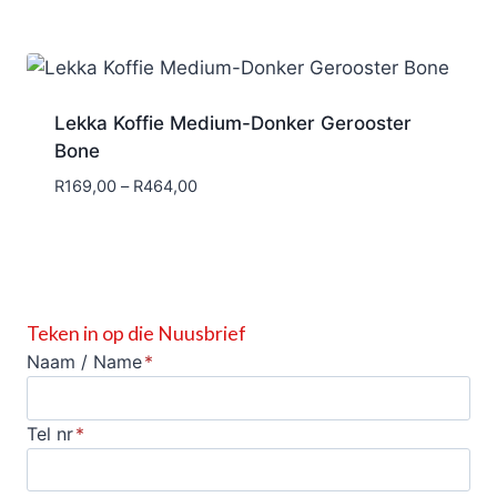
R169,00
through
R399,00
Lekka Koffie Medium-Donker Gerooster
Bone
Price
R
169,00
–
R
464,00
range:
R169,00
through
R464,00
Teken in op die Nuusbrief
Naam / Name
*
Tel nr
*