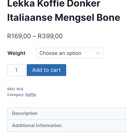
Lekka Koffie Donker
Italiaanse Mengsel Bone
Price
R
169,00
–
R
399,00
range:
Weight
R169,00
through
Lekka
Add to cart
R399,00
Koffie
Donker
SKU:
N/A
Italiaanse
Category:
Koffie
Mengsel
Bone
Description
quantity
Additional information