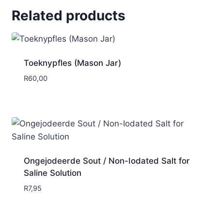
Related products
Toeknypfles (Mason Jar)
R
60,00
Ongejodeerde Sout / Non-Iodated Salt for
Saline Solution
R
7,95