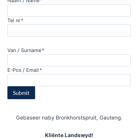
Naam / Name
*
Tel nr
*
Van / Surname
*
E-Pos / Email
*
Submit
Gebaseer naby Bronkhorstspruit, Gauteng.
Kliënte Landswyd!