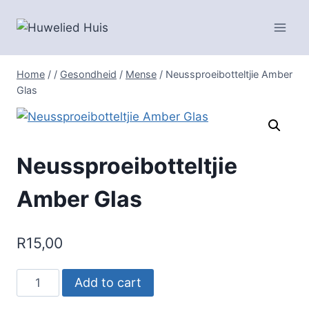
Skip
to
content
Home
/
/
Gesondheid
/
Mense
/
Neussproeibotteltjie Amber
Glas
Neussproeibotteltjie
Amber Glas
R
15,00
Neussproeibotteltjie
Add to cart
Amber