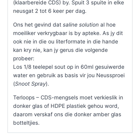
(klaarbereide CDS) by. Spuit 3 spuite in elke
neusgat 2 tot 6 keer per dag.
Ons het gevind dat
saline solution
al hoe
moeiliker verkrygbaar is by apteke. As jy dit
ook nie in die ou literformate in die hande
kan kry nie, kan jy gerus die volgende
probeer:
Los 1/8 teelepel sout op in 60ml gesuiwerde
water en gebruik as basis vir jou Neussproei
(
Snoot Spray
).
Terloops – CDS-mengsels moet verkieslik in
donker glas of HDPE plastiek gehou word,
daarom verskaf ons die donker amber glas
botteltjies.