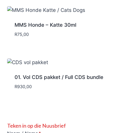
MMS Honde – Katte 30ml
R
75,00
01. Vol CDS pakket / Full CDS bundle
R
930,00
Teken in op die Nuusbrief