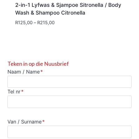
2-in-1 Lyfwas & Sjampoe Sitronella / Body
Wash & Shampoo Citronella
Price
R
125,00
–
R
215,00
range:
R125,00
through
R215,00
Teken in op die Nuusbrief
Naam / Name
*
Tel nr
*
Van / Surname
*