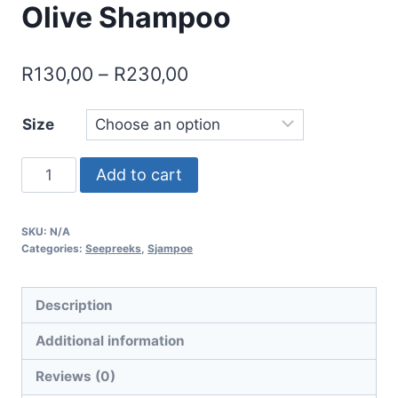
Olive Shampoo
Price
R
130,00
–
R
230,00
range:
Size
R130,00
through
Klapperolie
Add to cart
R230,00
&
Olyf
SKU:
N/A
Sjampoe
Categories:
Seepreeks
,
Sjampoe
/
Coconut
Description
Oil
&
Additional information
Olive
Reviews (0)
Shampoo