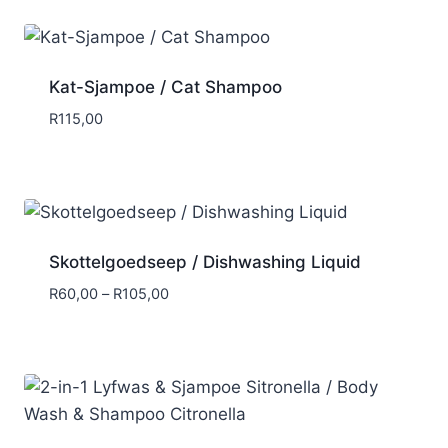
through
R251,00
Kat-Sjampoe / Cat Shampoo
R
115,00
Skottelgoedseep / Dishwashing Liquid
Price
R
60,00
–
R
105,00
range:
R60,00
through
R105,00